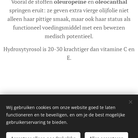
Vooral de stoffen
oleuropeïne
en
oleocanthal
springen eruit: ze geven extra vierge olijfolie niet
alleen haar pittige smaak, maar ook haar status als
functioneel voedingsmiddel met een bewezen
medisch potentieel.
Hydroxytyrosol is 20-30 krachtiger dan vitamine C en
E.
© 2025 Olijf Gezondheids Instituut B.V. | Alle rechten voorbehouden
Wij gebruiken cookies om onze website goed te laten
functioneren en te beveiligen, en om je de best mogelijke
Cookies
gebruikerservaring te bieden.
Talen