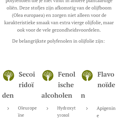
polyfenolen die je niet vindt in andere plantaardige
oliën. Deze stofjes zijn afkomstig van de olijfboom
(Olea europaea) en zorgen niet alleen voor de
karakteristieke smaak van extra vierge olijfolie, maar
ook voor de vele gezondheidsvoordelen.
De belangrijkste polyfenolen in olijfolie zijn:
Secoi
Fenol
Flavo
ridoï
ische
noïde
den
alcoholen
n
Oleurope
Hydroxyt
Apigenin
ïne
yrosol
e