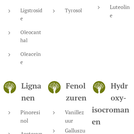
Luteolin
Ligstrosid
Tyrosol
e
e
Oleocant
hal
Oleaceïn
e
Ligna
Fenol
Hydr
nen
zuren
oxy-
isocroman
Pinoresi
Vanillez
en
nol
uur
Galluszu
Acetoxyp