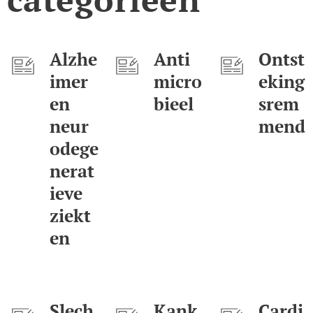
Alzhe
Anti
Ontst
imer
micro
eking
en
bieel
srem
neur
mend
odege
nerat
ieve
ziekt
en
Slech
Kank
Cardi