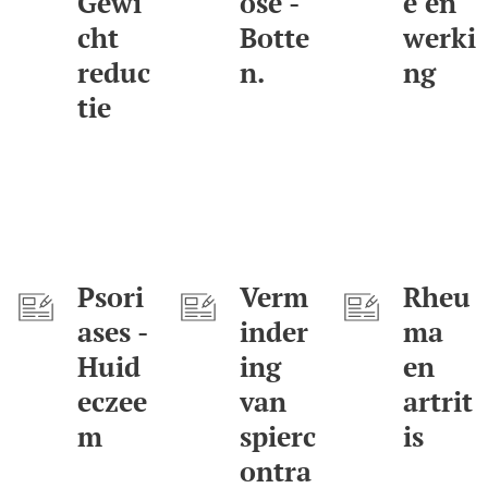
Gewi
ose -
e en
cht
Botte
werki
reduc
n.
ng
tie
Psori
Verm
Rheu
ases -
inder
ma
Huid
ing
en
eczee
van
artrit
m
spierc
is
ontra