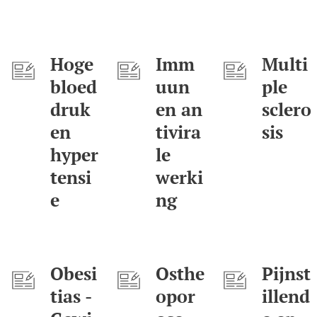
Hoge
Imm
Multi
bloed
uun
ple
druk
en an
sclero
en
tivira
sis
hyper
le
tensi
werki
e
ng
Obesi
Osthe
Pijnst
tias -
opor
illend