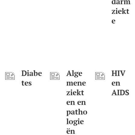
darm
ziekt
e
Diabe
Alge
HIV
tes
mene
en
ziekt
AIDS
en en
patho
logie
ën