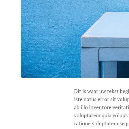
Dit is waar uw tekst beg
iste natus error sit v
ab illo inventore verita
voluptatem quia volupta
ratione voluptatem sequ